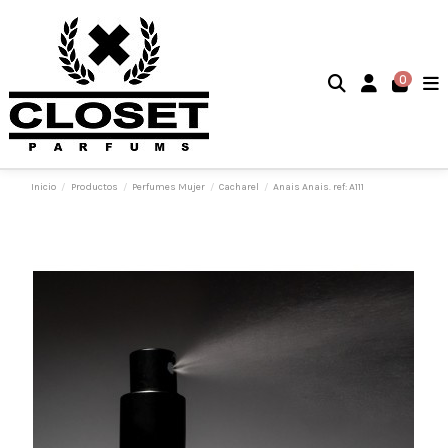
0
Inicio
Productos
Perfumes Mujer
Cacharel
Anais Anais. ref: A111