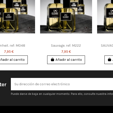
nheit. ref: M048
Sauvage. ref: M222
SAUVAGE
7,95 €
7,95 €
ñadir al carrito
Añadir al carrito
ter
Puede darse de baja en cualquier momento. Para ello, consulte nuestra infor