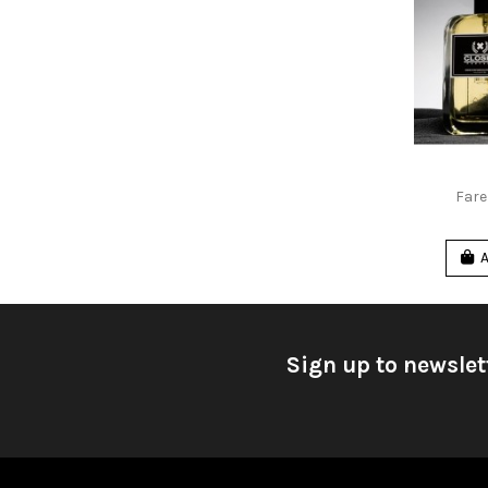
Fare
A
Sign up to newslet