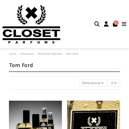
0
Inicio
Productos
Perfumes Hombre
Tom Ford
Tom Ford
Relevancia
3