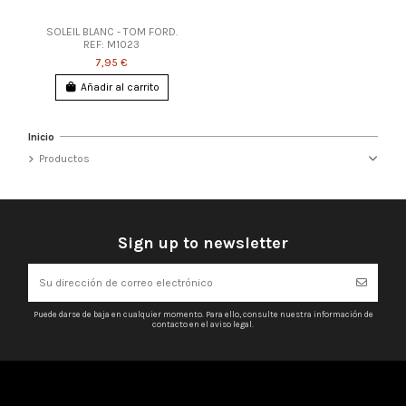
SOLEIL BLANC - TOM FORD.
REF: M1023
7,95 €
Añadir al carrito
Inicio
Productos
Sign up to newsletter
Puede darse de baja en cualquier momento. Para ello, consulte nuestra información de
contacto en el aviso legal.