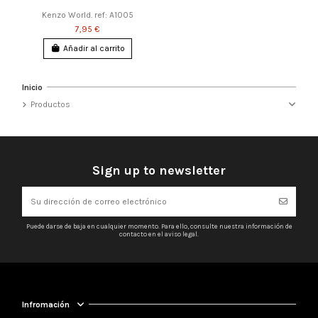
Kenzo World. ref: A1005
7,95 €
Añadir al carrito
Inicio
Productos
Sign up to newsletter
Puede darse de baja en cualquier momento. Para ello, consulte nuestra información de
contacto en el aviso legal.
Infromación